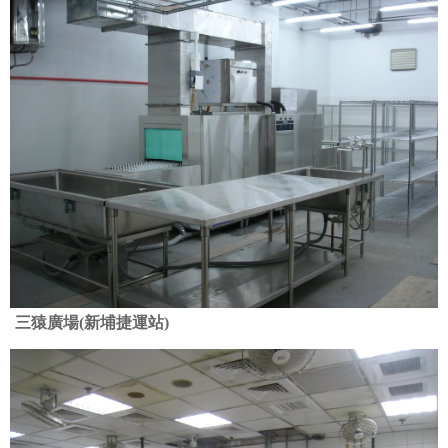
三猿廣場(新埔捷運站)