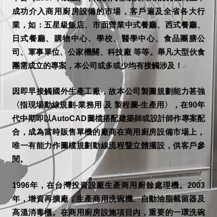
成功介入商用廚房設備的市場，客戶遍及全省各大行
業，如：五星級飯店、市面營業中式餐廳、西式餐廳、
日式餐廳、購物中心、學校、醫學中心、食品團膳公
司、軍事單位、公家機關、科技廠 等等。舉凡大型伙食
團需成立的專案，本公司或多或少均有接觸涉及！
因即早接觸國外生產工廠，故本公司製圖規劃能力甚強
〈指現場動線規劃-業務用 及 製程圖-生產用〉，在90年
代中期即以AutoCAD圖檔搭配建築師或設計師作專案配
合，成為當時販售單機的廠商在商用廚房設備市場上，
唯一有能力作圖檔規劃動線流程暨立體擺設，供客戶參
閱。
1996年，在台灣投資設廠生產商用廚餘處理機。2003
年，增資再擴廠，生產商用洗碗機、自動油脂截留器及
高溫消毒櫃。在商用廚房設施項目內，重要的一環洗碗