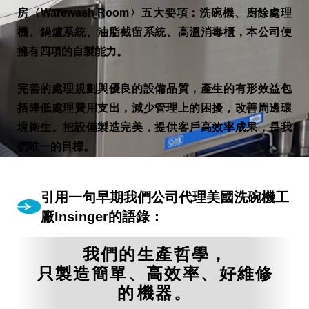
房〈Warewash Room〉五大要項：洗碗機、廚餘處理
機、鍋爐系統、油脂截留系統、高溫消毒櫃，本公司便
擁有四項的自製能力。
完善的處理規劃與優良的設備品質，產生的有形效益包
括降低處理費用支出，減少管理上的困擾，改善周邊環
境衛生。把設備製造完美，提供客戶高效率成果，是我
們唯一的目標。
引用一句早期我們公司代理美國洗碗機工
廠Insinger的
語錄：
我們的生產哲學，
只製造簡單、高效率、好維修
的
機器。