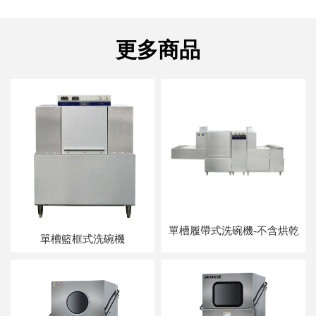
單槽履帶式洗碗機-不含烘乾
單槽籃框式洗碗機